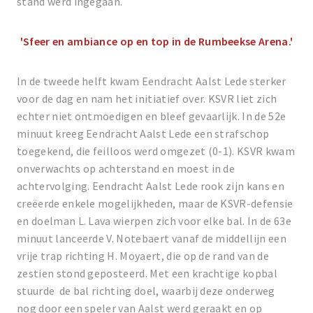
stand werd ingegaan.
'Sfeer en ambiance op en top in de Rumbeekse Arena.'
In de tweede helft kwam Eendracht Aalst Lede sterker
voor de dag en nam het initiatief over. KSVR liet zich
echter niet ontmoedigen en bleef gevaarlijk. In de 52e
minuut kreeg Eendracht Aalst Lede een strafschop
toegekend, die feilloos werd omgezet (0-1). KSVR kwam
onverwachts op achterstand en moest in de
achtervolging. Eendracht Aalst Lede rook zijn kans en
creëerde enkele mogelijkheden, maar de KSVR-defensie
en doelman L. Lava wierpen zich voor elke bal. In de 63e
minuut lanceerde V. Notebaert vanaf de middellijn een
vrije trap richting H. Moyaert, die op de rand van de
zestien stond geposteerd. Met een krachtige kopbal
stuurde de bal richting doel, waarbij deze onderweg
nog door een speler van Aalst werd geraakt en op