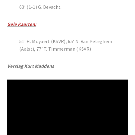
63’ (1-1) G. Devacht.
Gele Kaarten:
51’ H. Moyaert (KSVR), 65’ N. Van Peteghem
(Aalst), 77’ T. Timmerman (KSVR)
Verslag Kurt Maddens