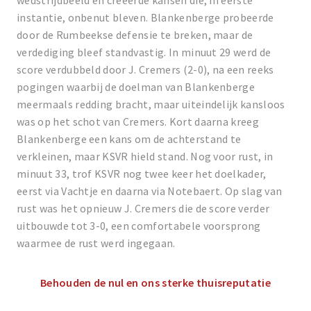
wedstrijdbeeld en creëerde kansen die, in eerste
instantie, onbenut bleven. Blankenberge probeerde
door de Rumbeekse defensie te breken, maar de
verdediging bleef standvastig. In minuut 29 werd de
score verdubbeld door J. Cremers (2-0), na een reeks
pogingen waarbij de doelman van Blankenberge
meermaals redding bracht, maar uiteindelijk kansloos
was op het schot van Cremers. Kort daarna kreeg
Blankenberge een kans om de achterstand te
verkleinen, maar KSVR hield stand. Nog voor rust, in
minuut 33, trof KSVR nog twee keer het doelkader,
eerst via Vachtje en daarna via Notebaert. Op slag van
rust was het opnieuw J. Cremers die de score verder
uitbouwde tot 3-0, een comfortabele voorsprong
waarmee de rust werd ingegaan.
Behouden de nul en ons sterke thuisreputatie