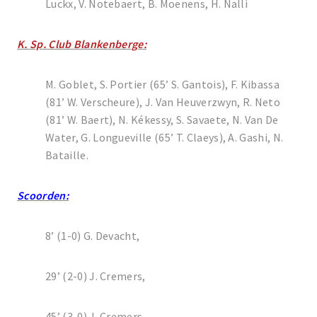
Luckx, V. Notebaert, B. Moenens, H. Nalli
K. Sp. Club Blankenberge:
M. Goblet, S. Portier (65’ S. Gantois), F. Kibassa
(81’ W. Verscheure), J. Van Heuverzwyn, R. Neto
(81’ W. Baert), N. Kékessy, S. Savaete, N. Van De
Water, G. Longueville (65’ T. Claeys), A. Gashi, N.
Bataille.
Scoorden:
8’ (1-0) G. Devacht,
29’ (2-0) J. Cremers,
45’ (3-0) J. Cremers,