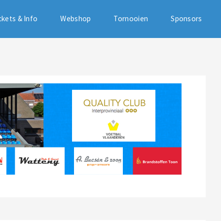
ckets & Info
Webshop
Tornooien
Sponsors