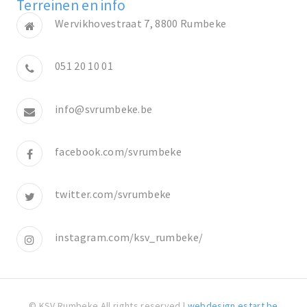
Terreinen en info
Wervikhovestraat 7, 8800 Rumbeke
051 20 10 01
info@svrumbeke.be
facebook.com/svrumbeke
twitter.com/svrumbeke
instagram.com/ksv_rumbeke/
© KSV Rumbeke All rights reserved |
webdesign estart.be