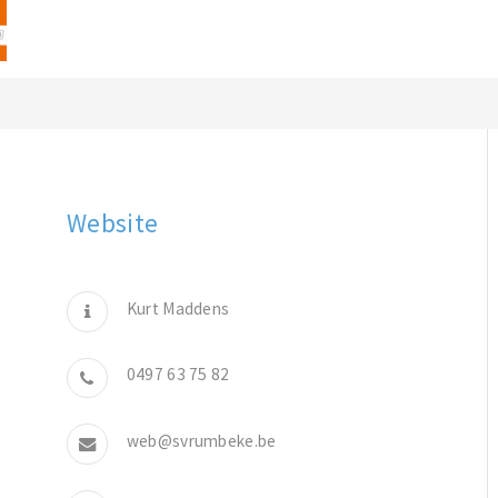
Website
Kurt Maddens
0497 63 75 82
web@svrumbeke.be