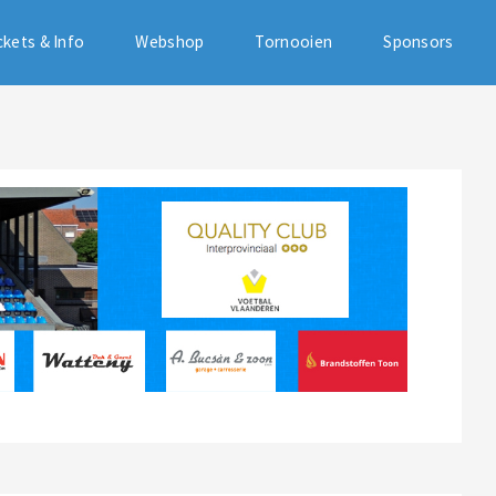
ckets & Info
Webshop
Tornooien
Sponsors