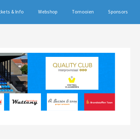
ckets & Info
Webshop
Tornooien
Sponsors