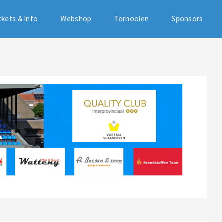
ckets & Info
Webshop
Tornooien
Sponsors