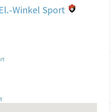
El.-Winkel Sport
rt
t