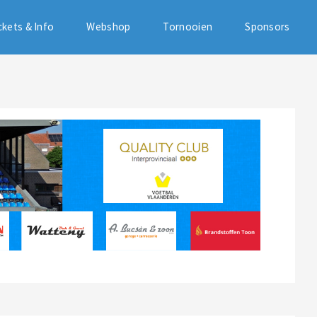
ckets & Info
Webshop
Tornooien
Sponsors