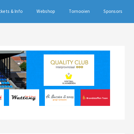
ckets & Info
Webshop
Tornooien
Sponsors