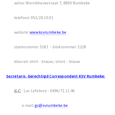
adres
: Wervikhovestraat 7, 8800 Rumbeke
telefoon
: 051/20.10.01
website
:
www.ksvrumbeke.be
stamnummer
: 5181 -
bloknummer
: 2218
kleuren
: shirt - blauw ; short - blauw
Secretaris, Gerechtigd Correspondent KSV Rumbeke:
G.C.
: Luc Lefebvre - 0496/71.11.46
e-mail
:
gc
@svrumbeke.be