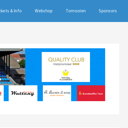
ckets & Info
Webshop
Tornooien
Sponsors