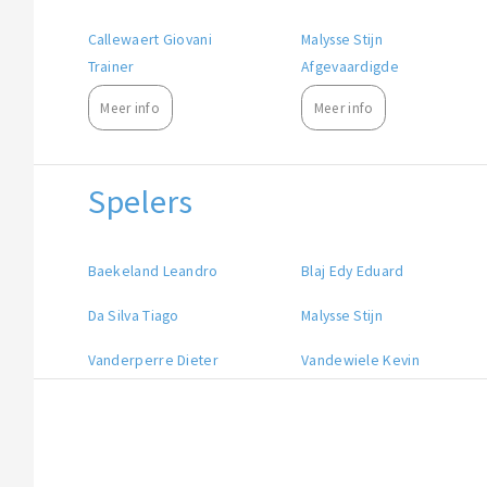
Callewaert Giovani
Malysse Stijn
Trainer
Afgevaardigde
Meer info
Meer info
Spelers
Baekeland Leandro
Blaj Edy Eduard
Da Silva Tiago
Malysse Stijn
Vanderperre Dieter
Vandewiele Kevin