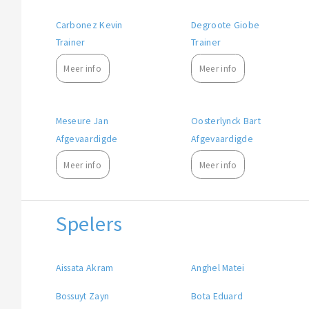
Carbonez Kevin
Degroote Giobe
Trainer
Trainer
Meer info
Meer info
Meseure Jan
Oosterlynck Bart
Afgevaardigde
Afgevaardigde
Meer info
Meer info
Spelers
Aissata Akram
Anghel Matei
Bossuyt Zayn
Bota Eduard