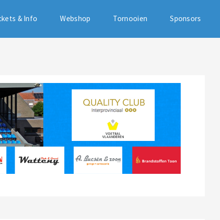
ckets & Info
Webshop
Tornooien
Sponsors