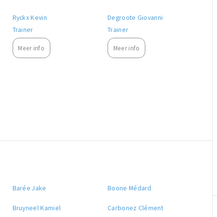
Ryckx Kevin
Degroote Giovanni
Trainer
Trainer
Meer info
Meer info
Barée Jake
Boone Médard
Bruyneel Kamiel
Carbonez Clément