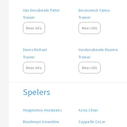
Van Denabeele Peter
Deceuninck Yanna
Trainer
Trainer
Meer info
Meer info
Devos Michael
Vandenabeele Maxime
Trainer
Trainer
Meer info
Meer info
Spelers
Anagnostou Anastasios
Azou César
Boudewyn Amandine
Cappelle Cezar