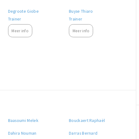
Degroote Giobe
Buyse Thiaro
Trainer
Trainer
Meer info
Meer info
Baasoumi Melek
Bouckaert Raphaël
Dahira Nouman
Darras Bernard