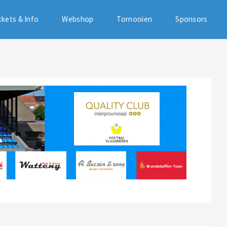
ckets & Info
Webshop
Tornooien
Sponsors