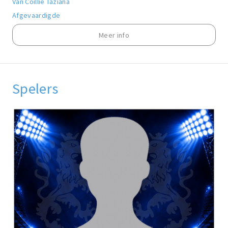
Van Coillie Taziana
Afgevaardigde
Meer info
Spelers