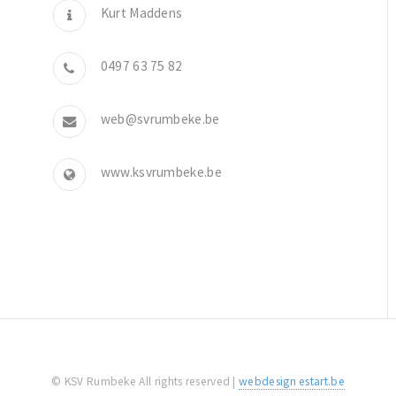
Kurt Maddens
0497 63 75 82
web@svrumbeke.be
www.ksvrumbeke.be
© KSV Rumbeke All rights reserved |
webdesign estart.be