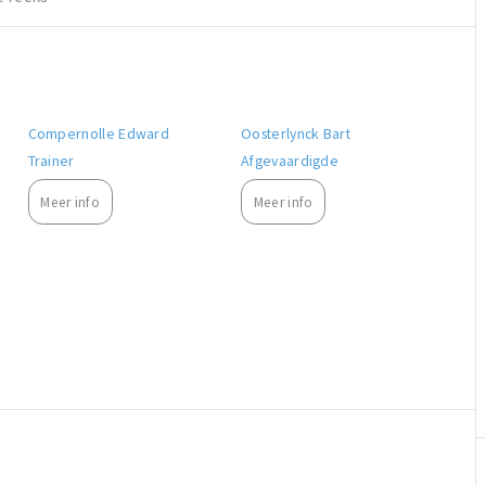
Compernolle Edward
Oosterlynck Bart
Trainer
Afgevaardigde
Meer info
Meer info