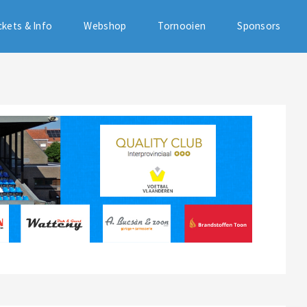
ckets & Info
Webshop
Tornooien
Sponsors