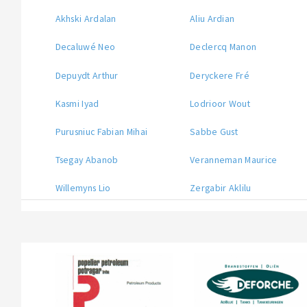
Akhski Ardalan
Aliu Ardian
Decaluwé Neo
Declercq Manon
Depuydt Arthur
Deryckere Fré
Kasmi Iyad
Lodrioor Wout
Purusniuc Fabian Mihai
Sabbe Gust
Tsegay Abanob
Veranneman Maurice
Willemyns Lio
Zergabir Aklilu