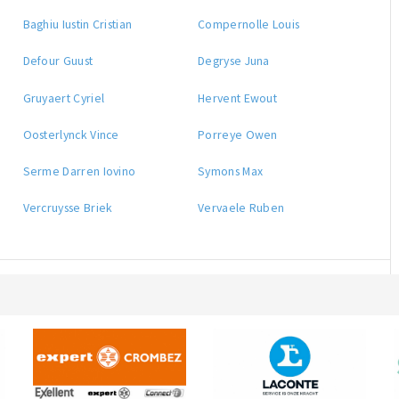
Baghiu Iustin Cristian
Compernolle Louis
Defour Guust
Degryse Juna
Gruyaert Cyriel
Hervent Ewout
Oosterlynck Vince
Porreye Owen
Serme Darren Iovino
Symons Max
Vercruysse Briek
Vervaele Ruben