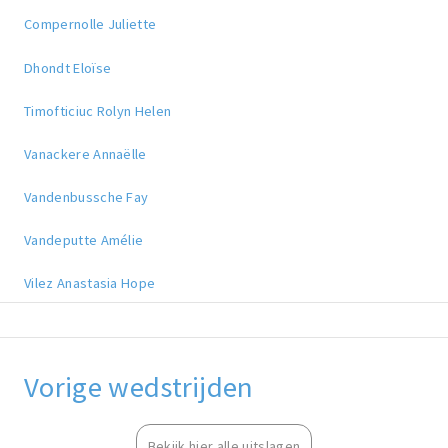
Compernolle Juliette
Dhondt Eloïse
Timofticiuc Rolyn Helen
Vanackere Annaëlle
Vandenbussche Fay
Vandeputte Amélie
Vilez Anastasia Hope
Vorige wedstrijden
Bekijk hier alle uitslagen