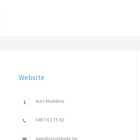
Website
Kurt Maddens
0497 63 75 82
web@svrumbeke.be