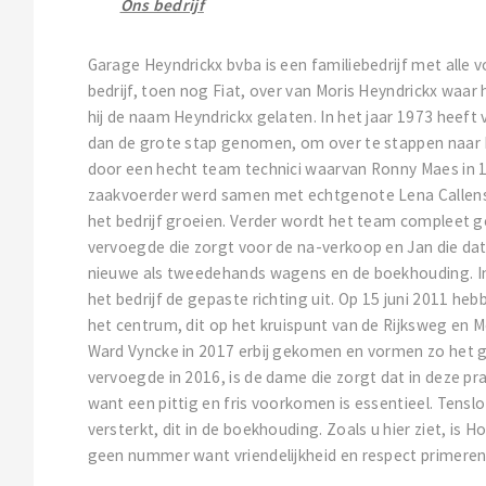
Ons bedrijf
Garage Heyndrickx bvba is een familiebedrijf met alle
bedrijf, toen nog Fiat, over van Moris Heyndrickx waar 
hij de naam Heyndrickx gelaten. In het jaar 1973 heeft
dan de grote stap genomen, om over te stappen naar H
door een hecht team technici waarvan Ronny Maes in 
zaakvoerder werd samen met echtgenote Lena Callens
het bedrijf groeien. Verder wordt het team compleet ge
vervoegde die zorgt voor de na-verkoop en Jan die dat
nieuwe als tweedehands wagens en de boekhouding. In 
het bedrijf de gepaste richting uit. Op 15 juni 2011 h
het centrum, dit op het kruispunt van de Rijksweg en
Ward Vyncke in 2017 erbij gekomen en vormen zo het ge
vervoegde in 2016, is de dame die zorgt dat in deze 
want een pittig en fris voorkomen is essentieel. Tensl
versterkt, dit in de boekhouding. Zoals u hier ziet, is H
geen nummer want vriendelijkheid en respect primeren