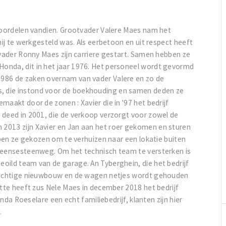
 voordelen vandien. Grootvader Valere Maes nam het
hij te werkgesteld was. Als eerbetoon en uit respect heeft
 vader Ronny Maes zijn carriere gestart. Samen hebben ze
onda, dit in het jaar 1976. Het personeel wordt gevormd
1986 de zaken overnam van vader Valere en zo de
, die instond voor de boekhouding en samen deden ze
maakt door de zonen : Xavier die in '97 het bedrijf
 deed in 2001, die de verkoop verzorgt voor zowel de
2013 zijn Xavier en Jan aan het roer gekomen en sturen
ebben ze gekozen om te verhuizen naar een lokatie buiten
 Meensesteenweg. Om het technisch team te versterken is
oild team van de garage. An Tyberghein, die het bedrijf
prachtige nieuwbouw en de wagen netjes wordt gehouden
otte heeft zus Nele Maes in december 2018 het bedrijf
onda Roeselare een echt familiebedrijf, klanten zijn hier
.