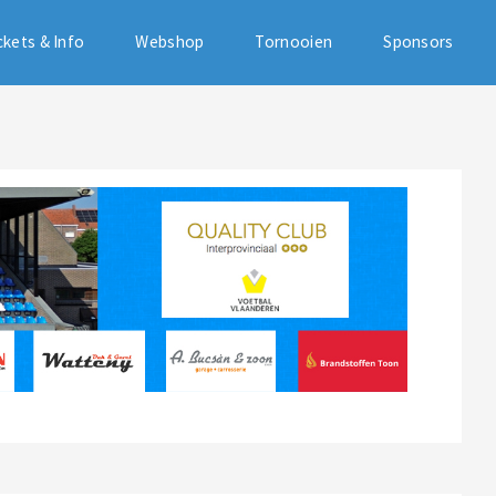
ckets & Info
Webshop
Tornooien
Sponsors