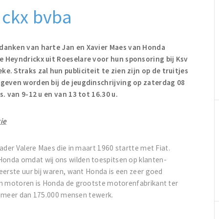
ickx bvba
danken van harte Jan en Xavier Maes van Honda
e Heyndrickx uit Roeselare voor hun sponsoring bij Ksv
e. Straks zal hun publiciteit te zien zijn op de truitjes
egeven worden bij de jeugdinschrijving op zaterdag 08
.s. van 9-12 u en van 13 tot 16.30 u.
ie
ader Valere Maes die in maart 1960 startte met Fiat.
onda omdat wij ons wilden toespitsen op klanten-
eerste uur bij waren, want Honda is een zeer goed
en motoren is Honda de grootste motorenfabrikant ter
den meer dan 175.000 mensen tewerk.