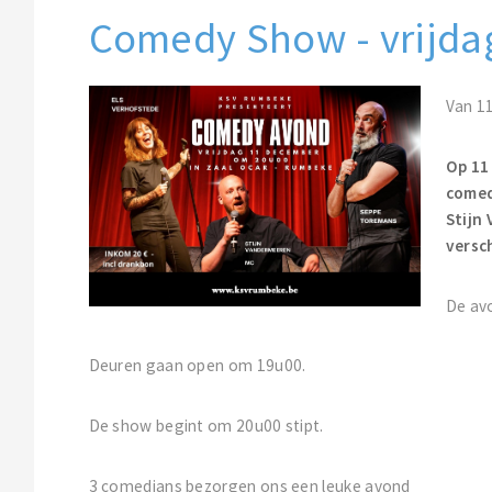
Comedy Show - vrijda
Van 1
Op 11
comed
Stijn
versc
De avo
Deuren gaan open om 19u00.
De show begint om 20u00 stipt.
3 comedians bezorgen ons een leuke avond