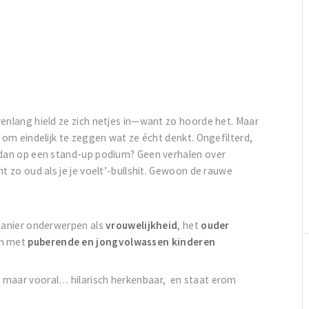
renlang hield ze zich netjes in—want zo hoorde het. Maar
 om eindelijk te zeggen wat ze écht denkt. Ongefilterd,
r dan op een stand-up podium? Geen verhalen over
t zo oud als je je voelt’-bullshit. Gewoon de rauwe
 manier onderwerpen als
vrouwelijkheid
, het
ouder
en met
puberende en jongvolwassen kinderen
 maar vooral… hilarisch herkenbaar, en staat erom