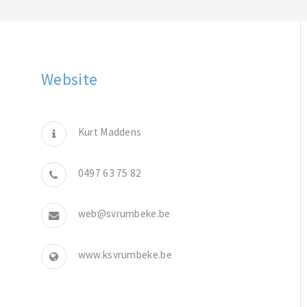
Website
Kurt Maddens
0497 63 75 82
web@svrumbeke.be
www.ksvrumbeke.be