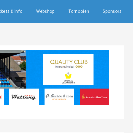
ckets & Info
Webshop
Tornooien
Sponsors