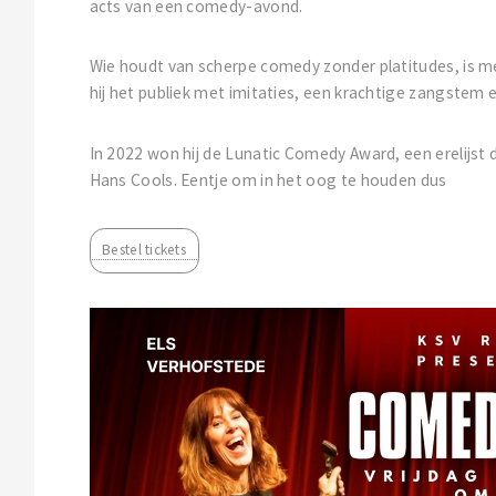
acts van een comedy-avond.
Wie houdt van scherpe comedy zonder platitudes, is met
hij het publiek met imitaties, een krachtige zangstem en
In 2022 won hij de Lunatic Comedy Award, een erelijst 
Hans Cools. Eentje om in het oog te houden dus