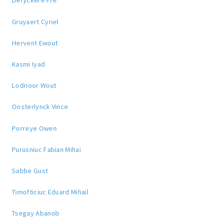
Deryckere Fré
Gruyaert Cyriel
Hervent Ewout
Kasmi Iyad
Lodrioor Wout
Oosterlynck Vince
Porreye Owen
Purusniuc Fabian Mihai
Sabbe Gust
Timofticiuc Eduard Mihail
Tsegay Abanob