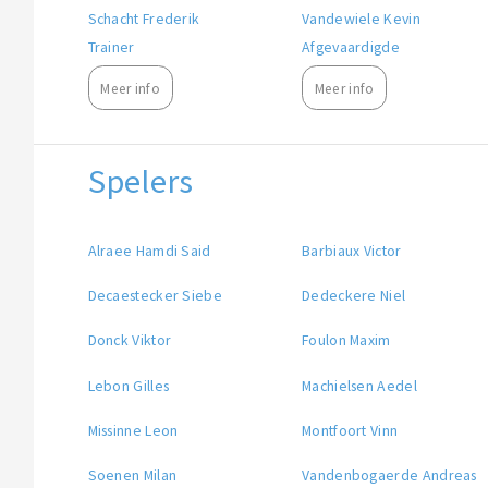
Schacht Frederik
Vandewiele Kevin
Trainer
Afgevaardigde
Meer info
Meer info
Spelers
Alraee Hamdi Said
Barbiaux Victor
Decaestecker Siebe
Dedeckere Niel
Donck Viktor
Foulon Maxim
Lebon Gilles
Machielsen Aedel
Missinne Leon
Montfoort Vinn
Soenen Milan
Vandenbogaerde Andreas