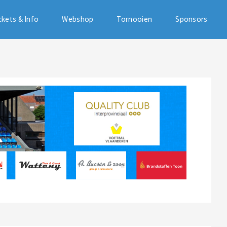
ckets & Info
Webshop
Tornooien
Sponsors