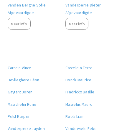
Vanden Berghe Sofie
Vanderperre Dieter
Afgevaardigde
Afgevaardigde
Meer info
Meer info
Carrein Vince
Castelein Ferre
Devlieghere Léon
Donck Maurice
Gaytant Joren
Hindrickx Basille
Masschelin Rune
Masselus Mauro
Pelst Kasper
Roels Liam
Vanderperre Jayden
Vandewiele Febe