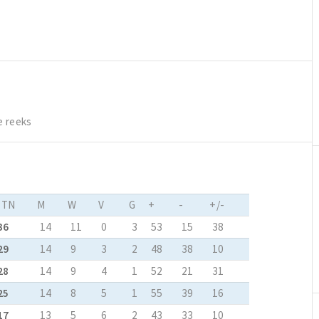
e reeks
PTN
M
W
V
G
+
-
+/-
36
14
11
0
3
53
15
38
29
14
9
3
2
48
38
10
28
14
9
4
1
52
21
31
25
14
8
5
1
55
39
16
17
13
5
6
2
43
33
10