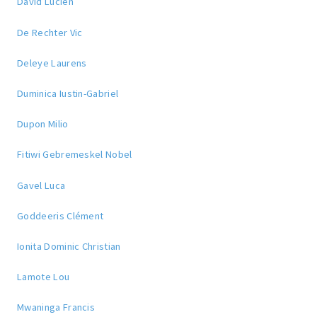
David Lucien
De Rechter Vic
Deleye Laurens
Duminica Iustin-Gabriel
Dupon Milio
Fitiwi Gebremeskel Nobel
Gavel Luca
Goddeeris Clément
Ionita Dominic Christian
Lamote Lou
Mwaninga Francis