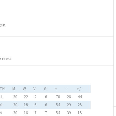
gen.
e reeks
TN
M
W
V
G
+
-
+/-
72
30
22
2
6
70
26
44
60
30
18
6
6
54
29
25
55
30
16
7
7
54
39
15