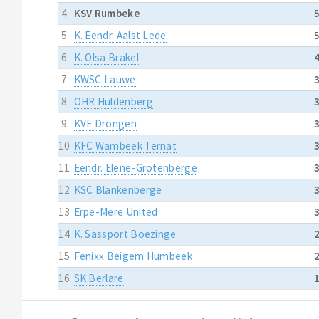
4
KSV Rumbeke
5
K. Eendr. Aalst Lede
6
K. Olsa Brakel
7
KWSC Lauwe
8
OHR Huldenberg
9
KVE Drongen
10
KFC Wambeek Ternat
11
Eendr. Elene-Grotenberge
12
KSC Blankenberge
13
Erpe-Mere United
14
K. Sassport Boezinge
15
Fenixx Beigem Humbeek
16
SK Berlare