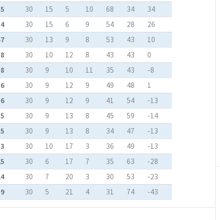
55
30
15
5
10
68
34
34
54
30
15
6
9
54
28
26
47
30
13
9
8
53
43
10
38
30
10
12
8
43
43
0
38
30
9
10
11
35
43
-8
36
30
9
12
9
49
48
1
36
30
9
12
9
41
54
-13
35
30
9
13
8
45
59
-14
35
30
9
13
8
34
47
-13
33
30
10
17
3
36
49
-13
25
30
6
17
7
35
63
-28
24
30
7
20
3
30
53
-23
19
30
5
21
4
31
74
-43