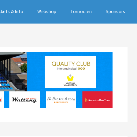
ckets & Info
Webshop
Tornooien
Sponsors