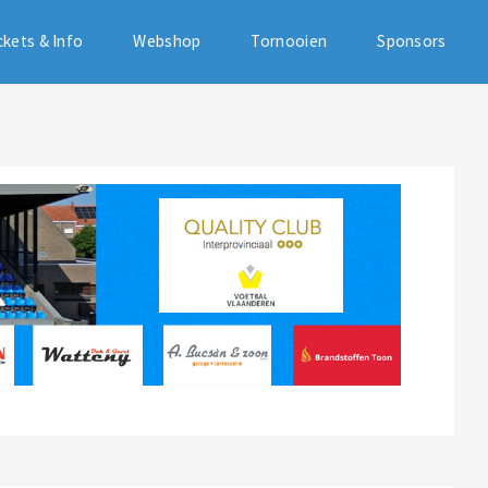
ckets & Info
Webshop
Tornooien
Sponsors