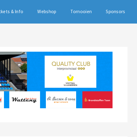
ckets & Info
Webshop
Tornooien
Sponsors