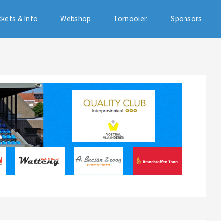
ckets & Info
Webshop
Tornooien
Sponsors