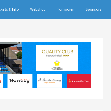
ckets & Info
Webshop
Tornooien
Sponsors