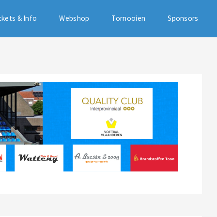
ckets & Info
Webshop
Tornooien
Sponsors