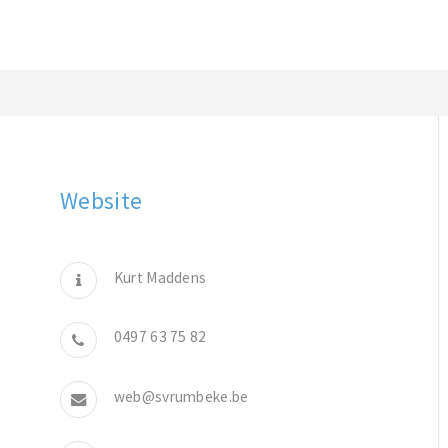
Website
Kurt Maddens
0497 63 75 82
web@svrumbeke.be