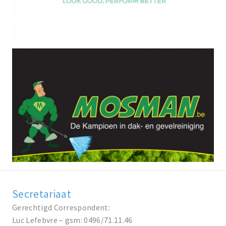
Secretariaat
Gerechtigd Correspondent:
Luc Lefebvre – gsm: 0496/71.11.46