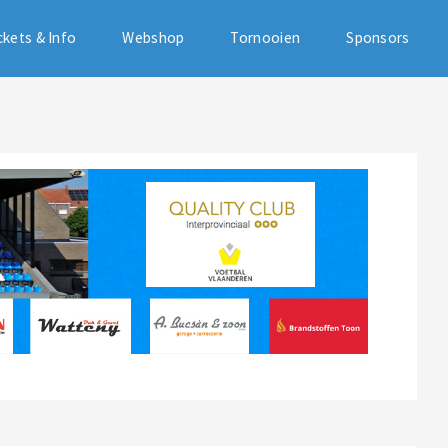
ckets & Info
Webshop
Tornooien
Sponsors