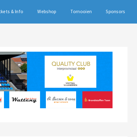
ckets & Info
Webshop
Tornooien
Sponsors