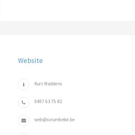
Website
Kurt Maddens
0497 63 75 82
web@svrumbeke.be