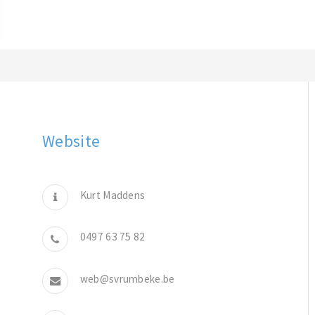
Website
Kurt Maddens
0497 63 75 82
web@svrumbeke.be