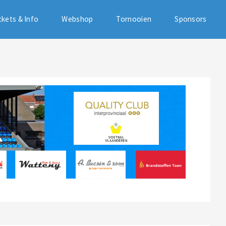
ckets & Info
Webshop
Tornooien
Sponsors