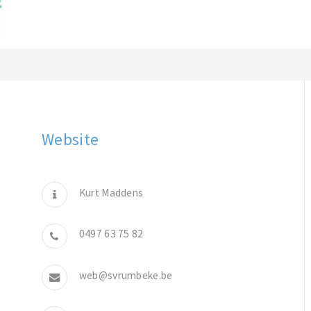
Website
Kurt Maddens
0497 63 75 82
web@svrumbeke.be