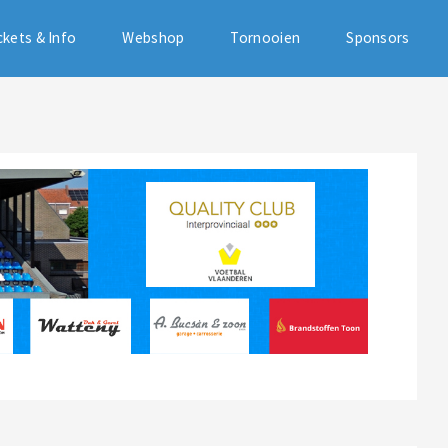
ckets & Info
Webshop
Tornooien
Sponsors