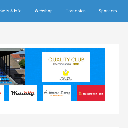
ckets & Info
Webshop
Tornooien
Sponsors