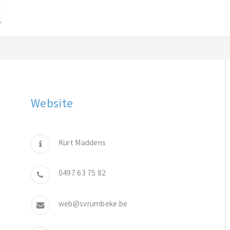
Website
Kurt Maddens
0497 63 75 82
web@svrumbeke.be