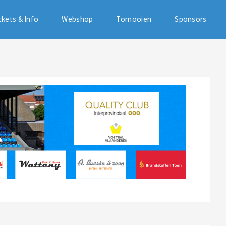
ckets & Info
Webshop
Tornooien
Sponsors