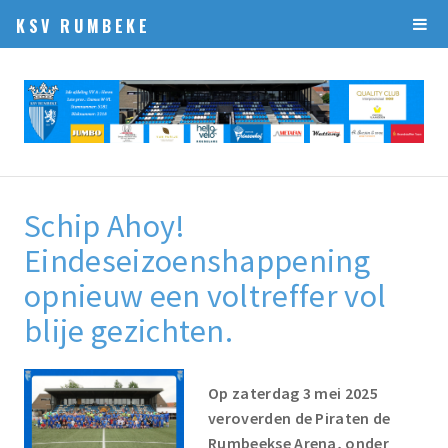
KSV RUMBEKE
Schip Ahoy!
Eindeseizoenshappening
opnieuw een voltreffer vol
blije gezichten.
Op zaterdag 3 mei 2025
veroverden de Piraten de
Rumbeekse Arena, onder