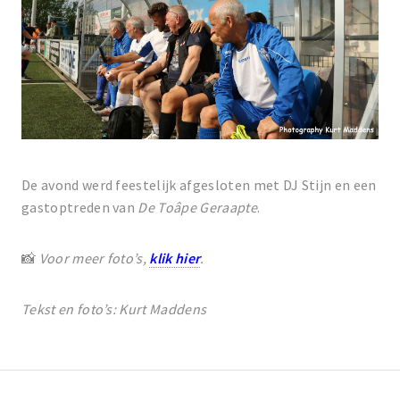
De avond werd feestelijk afgesloten met DJ Stijn en een
gastoptreden van
De Toâpe Geraapte
.
📸
Voor meer foto’s,
klik hier
.
Tekst en foto’s: Kurt Maddens