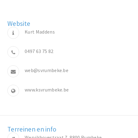
Website
Kurt Maddens
0497 63 75 82
web@svrumbeke.be
www.ksvrumbeke.be
Terreinen en info
Wervikhovestraat 7, 8800 Rumbeke