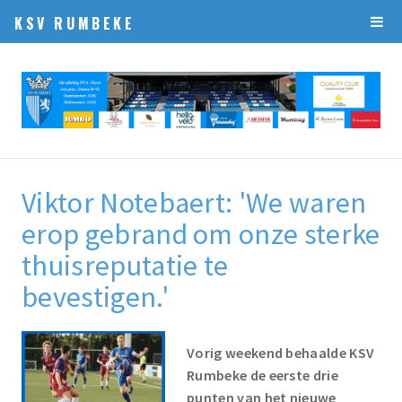
KSV RUMBEKE
Viktor Notebaert: 'We waren
erop gebrand om onze sterke
thuisreputatie te
bevestigen.'
Vorig weekend behaalde KSV
Rumbeke de eerste drie
punten van het nieuwe