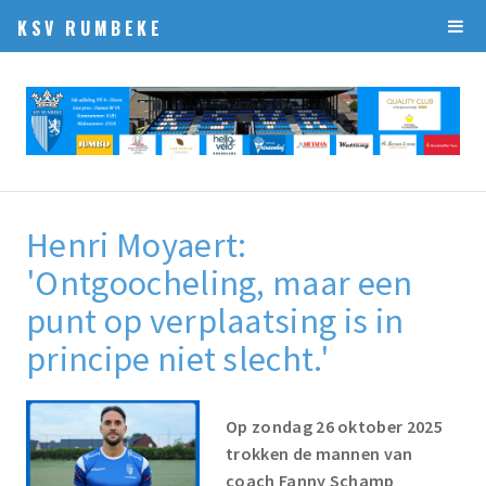
KSV RUMBEKE
Henri Moyaert:
'Ontgoocheling, maar een
punt op verplaatsing is in
principe niet slecht.'
Op zondag 26 oktober 2025
trokken de mannen van
coach Fanny Schamp