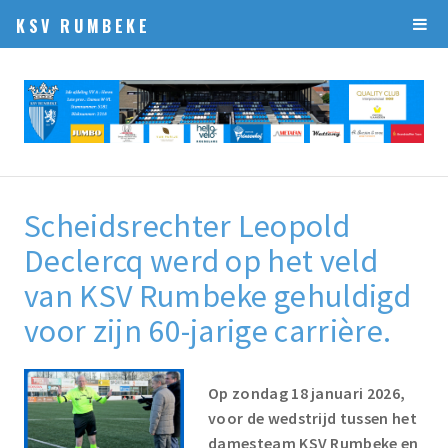
KSV RUMBEKE
Scheidsrechter Leopold
Declercq werd op het veld
van KSV Rumbeke gehuldigd
voor zijn 60-jarige carrière.
Op zondag 18 januari 2026,
voor de wedstrijd tussen het
damesteam KSV Rumbeke en