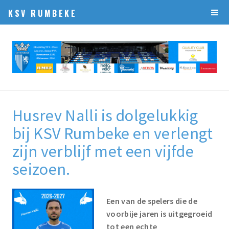
KSV RUMBEKE
Husrev Nalli is dolgelukkig
bij KSV Rumbeke en verlengt
zijn verblijf met een vijfde
seizoen.
Een van de spelers die de
voorbije jaren is uitgegroeid
tot een echte