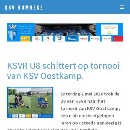
KSV RUMBEKE
KSVR U8 schittert op tornooi
van KSV Oostkamp.
Zaterdag 2 mei 2026 trok de
U8 van KSVR naar het
tornooi van KSV Oostkamp,
een club die de afgelopen
jaren ook steeds aanwezig is