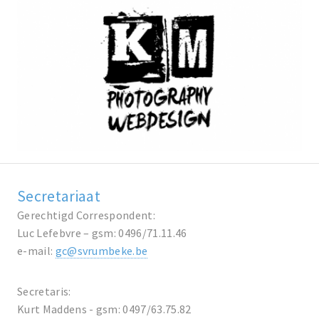
Secretariaat
Gerechtigd Correspondent:
Luc Lefebvre – gsm: 0496/71.11.46
e-mail:
gc@svrumbeke.be
Secretaris:
Kurt Maddens - gsm: 0497/63.75.82