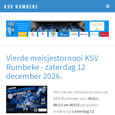
KSV RUMBEKE
Vierde meisjestornooi KSV
Rumbeke - zaterdag 12
december 2026.
Het vierde meisjestornooi van
KSV Rumbeke voor
MU11,
MU13 en MU16
zal plaats
vinden op
zaterdag 12