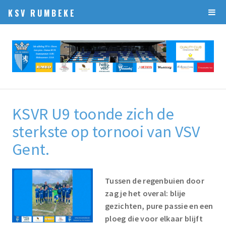
KSV RUMBEKE
KSVR U9 toonde zich de
sterkste op tornooi van VSV
Gent.
Tussen de regenbuien door
zag je het overal: blije
gezichten, pure passie en een
ploeg die voor elkaar blijft