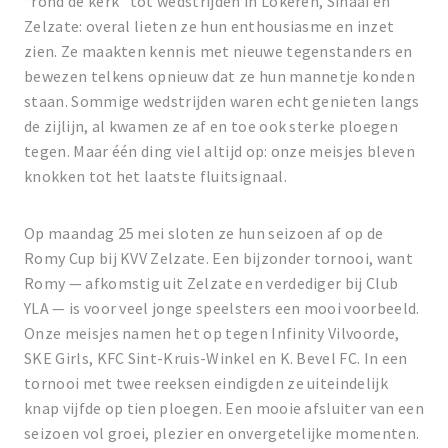
“rond de kerk” tot wedstrijden in Lokeren, Sinaai en
Zelzate: overal lieten ze hun enthousiasme en inzet
zien. Ze maakten kennis met nieuwe tegenstanders en
bewezen telkens opnieuw dat ze hun mannetje konden
staan. Sommige wedstrijden waren echt genieten langs
de zijlijn, al kwamen ze af en toe ook sterke ploegen
tegen. Maar één ding viel altijd op: onze meisjes bleven
knokken tot het laatste fluitsignaal.
Op maandag 25 mei sloten ze hun seizoen af op de
Romy Cup bij KVV Zelzate. Een bijzonder tornooi, want
Romy — afkomstig uit Zelzate en verdediger bij Club
YLA — is voor veel jonge speelsters een mooi voorbeeld.
Onze meisjes namen het op tegen Infinity Vilvoorde,
SKE Girls, KFC Sint-Kruis-Winkel en K. Bevel FC. In een
tornooi met twee reeksen eindigden ze uiteindelijk
knap vijfde op tien ploegen. Een mooie afsluiter van een
seizoen vol groei, plezier en onvergetelijke momenten.