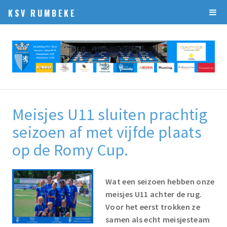
KSV RUMBEKE
Meisjes U11 sluiten prachtig
seizoen af met vijfde plaats
op de Romy Cup.
Wat een seizoen hebben onze
meisjes U11 achter de rug.
Voor het eerst trokken ze
samen als echt meisjesteam