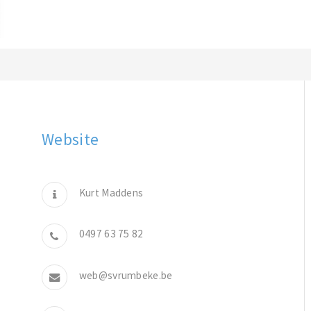
Website
Kurt Maddens
0497 63 75 82
web@svrumbeke.be