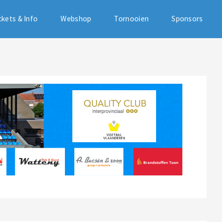
ckets & Info
Webshop
Tornooien
Sponsors